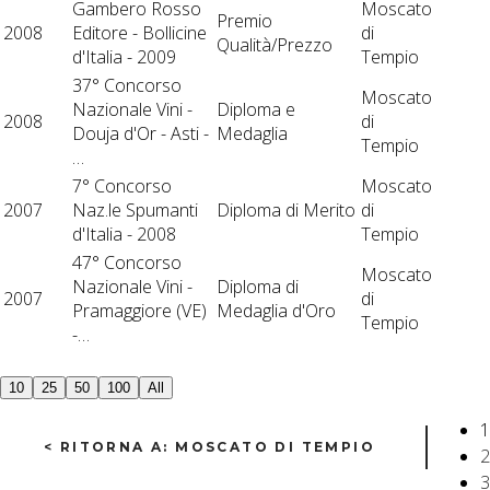
Gambero Rosso
Moscato
Premio
2008
Editore - Bollicine
di
Qualità/Prezzo
d'Italia - 2009
Tempio
37° Concorso
Moscato
Nazionale Vini -
Diploma e
2008
di
Douja d'Or - Asti -
Medaglia
Tempio
…
7° Concorso
Moscato
2007
Naz.le Spumanti
Diploma di Merito
di
d'Italia - 2008
Tempio
47° Concorso
Moscato
Nazionale Vini -
Diploma di
2007
di
Pramaggiore (VE)
Medaglia d'Oro
Tempio
-…
10
25
50
100
All
1
< RITORNA A: MOSCATO DI TEMPIO
2
3