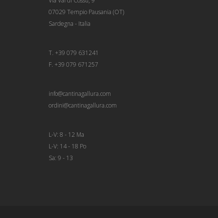
Via Val di Cossu, 9
07029 Tempio Pausania (OT)
Sardegna - Italia
T. +39 079 631241
F. +39 079 671257
info@cantinagallura.com
ordini@cantinagallura.com
L-V: 8 - 12 Ma
L-V: 14 - 18 Po
Sa: 9 - 13