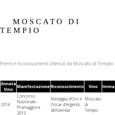
MOSCATO DI
TEMPIO
Premi e riconoscimenti ottenuti da Moscato di Tempio.
Annata
Manifestazione
Riconoscimento
Vino
Imma
Vino
Concorso
Medaglia d’Oro e
Moscato
Nazionale -
2014
Oscar d’Argento
di
Pramaggiore
all’Azienda
Tempio
2015