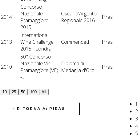
Concorso
Nazionale -
Oscar d'Argento
2014
Piras
Pramaggiore
Regionale 2016
2015
International
2013
Wine Challenge
Commended
Piras
2015 - Londra
50° Concorso
Nazionale Vini -
Diploma di
2010
Piras
Pramaggiore (VE)
Medaglia d'Oro
-…
10
25
50
100
All
1
< RITORNA A: PIRAS
2
3
4
5