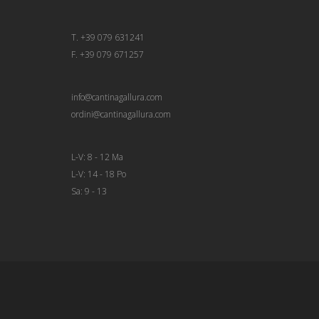
T. +39 079 631241
F. +39 079 671257
info@cantinagallura.com
ordini@cantinagallura.com
L-V: 8 - 12 Ma
L-V: 14 - 18 Po
Sa: 9 - 13