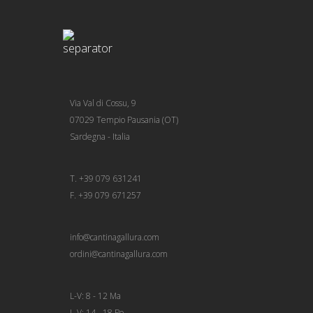
Via Val di Cossu, 9
07029 Tempio Pausania (OT)
Sardegna - Italia
T. +39 079 631241
F. +39 079 671257
info@cantinagallura.com
ordini@cantinagallura.com
L-V: 8 - 12 Ma
L-V: 14 - 18 Po