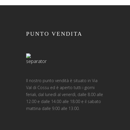
PUNTO VENDITA
Il nostro punto vendità è situato in Via
Val di Cossu ed è aperto tutti i giorni
feriali, dal lunedì al venerdì, dalle 8.00 alle
12.00 e dalle 14.00 alle 18.00 e il sabato
mattina dalle 9.00 alle 13.00.