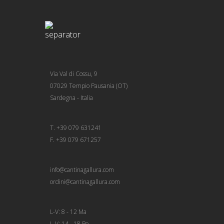
Via Val di Cossu, 9
07029 Tempio Pausania (OT)
Sardegna - Italia
T. +39 079 631241
F. +39 079 671257
info@cantinagallura.com
ordini@cantinagallura.com
L-V: 8 - 12 Ma
L-V: 14 - 18 Po