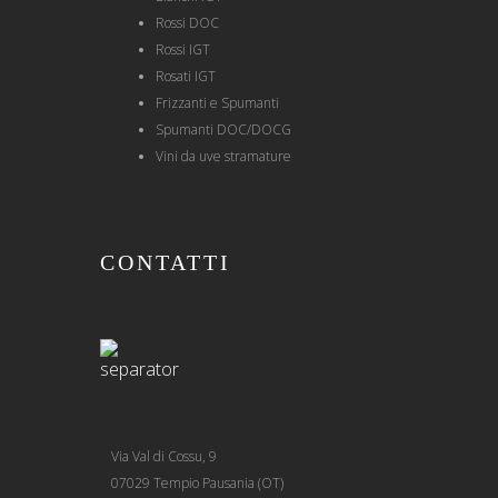
Rossi DOC
Rossi IGT
Rosati IGT
Frizzanti e Spumanti
Spumanti DOC/DOCG
Vini da uve stramature
CONTATTI
Via Val di Cossu, 9
07029 Tempio Pausania (OT)