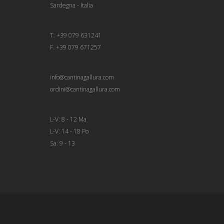
Sardegna - Italia
T. +39 079 631241
F. +39 079 671257
info@cantinagallura.com
ordini@cantinagallura.com
L-V: 8 - 12 Ma
L-V: 14 - 18 Po
Sa: 9 - 13